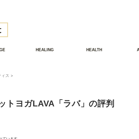
GE
HEALING
HEALTH
ティス
>
ットヨガLAVA「ラバ」の評判
れています。