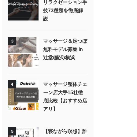
リラクゼーション手
技73種類を徹底解
説
マッサージ＆足つぼ
3
無料モデル募集 in
辻堂/藤沢/横浜
マッサージ整体チェ
4
ーン店大手15社徹
底比較【おすすめ店
アリ】
【寝ながら瞑想】誰
5