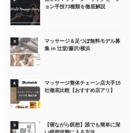
ョン手技73種類を徹底解説
マッサージ＆足つぼ無料モデル募
3
集 in 辻堂/藤沢/横浜
マッサージ整体チェーン店大手15
4
社徹底比較【おすすめ店アリ】
【寝ながら瞑想】誰でも簡単に深
5
い瞑想状態に入る方法