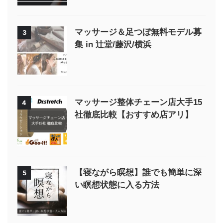
マッサージ＆足つぼ無料モデル募
3
集 in 辻堂/藤沢/横浜
マッサージ整体チェーン店大手15
4
社徹底比較【おすすめ店アリ】
【寝ながら瞑想】誰でも簡単に深
5
い瞑想状態に入る方法