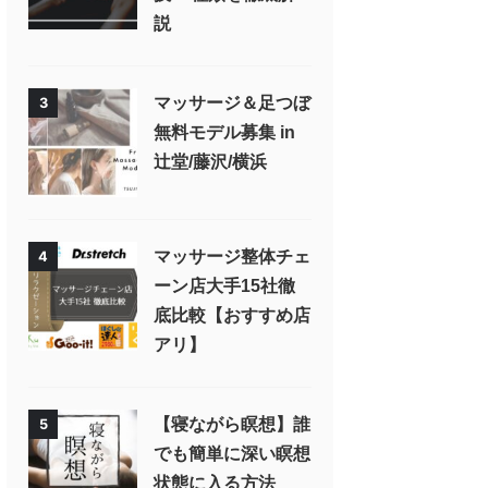
説
マッサージ＆足つぼ
3
無料モデル募集 in
辻堂/藤沢/横浜
マッサージ整体チェ
4
ーン店大手15社徹
底比較【おすすめ店
アリ】
【寝ながら瞑想】誰
5
でも簡単に深い瞑想
状態に入る方法