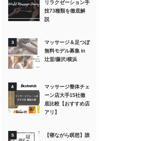
リラクゼーション手
技73種類を徹底解
説
マッサージ＆足つぼ
3
無料モデル募集 in
辻堂/藤沢/横浜
マッサージ整体チェ
4
ーン店大手15社徹
底比較【おすすめ店
アリ】
【寝ながら瞑想】誰
5