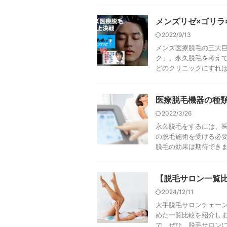
メンズリゼ×ゴリラ
2022/9/13
メンズ医療脱毛の三大
ク」。永久脱毛を考え
どのクリニックにすれば失
医療脱毛機器の種
2022/3/26
永久脱毛をするには、
の脱毛施術を受ける必要
脱毛の効果は期待できませ
【脱毛サロン一覧比
2024/12/11
大手脱毛サロンチェーン
めた一覧比較を紹介し
で、ぜひ、脱毛サロンに通 