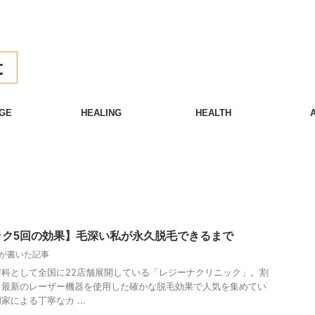
GE
HEALING
HEALTH
ック5回の効果】毛深い私が永久脱毛できるまで
huが書いた記事
科として全国に22店舗展開している「レジーナクリニック」。割
、最新のレーザー機器を使用した確かな脱毛効果で人気を集めてい
による丁寧なカ ...