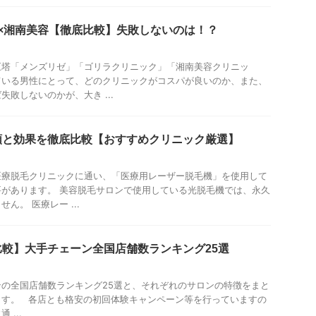
×湘南美容【徹底比較】失敗しないのは！？
巨塔「メンズリゼ」「ゴリラクリニック」「湘南美容クリニッ
ている男性にとって、どのクリニックがコスパが良いのか、また、
敗しないのかが、大き ...
類と効果を徹底比較【おすすめクリニック厳選】
医療脱毛クリニックに通い、「医療用レーザー脱毛機」を使用して
があります。 美容脱毛サロンで使用している光脱毛機では、永久
ん。 医療レー ...
較】大手チェーン全国店舗数ランキング25選
の全国店舗数ランキング25選と、それぞれのサロンの特徴をまと
ます。 各店とも格安の初回体験キャンペーン等を行っていますの
...