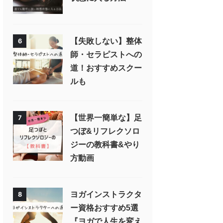
【失敗しない】整体
6
師・セラピストへの
道！おすすめスクー
ルも
【世界一簡単な】足
7
つぼ&リフレクソロ
ジーの教科書&やり
方動画
ヨガインストラクタ
8
ー資格おすすめ5選
『ヨガで人生を変え