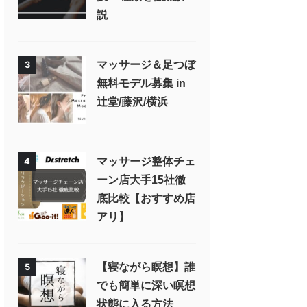
説
マッサージ＆足つぼ
3
無料モデル募集 in
辻堂/藤沢/横浜
マッサージ整体チェ
4
ーン店大手15社徹
底比較【おすすめ店
アリ】
【寝ながら瞑想】誰
5
でも簡単に深い瞑想
状態に入る方法