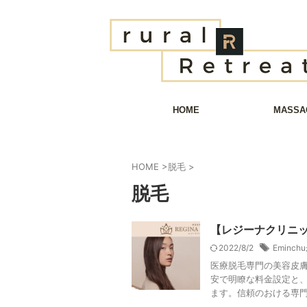
HOME
MASSA
HOME
>
脱毛
>
脱毛
【レジーナクリニ
2022/8/2
Eminc
医療脱毛専門の美容皮膚
安で明瞭な料金設定と
ます。信頼のおける専門家